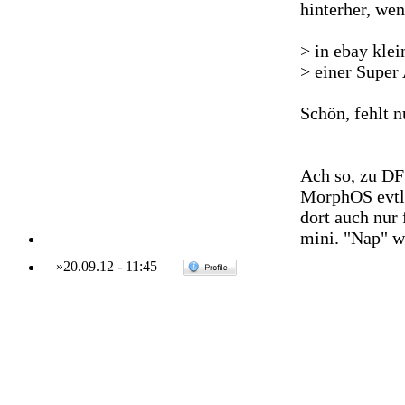
hinterher, wen
> in ebay klei
> einer Super 
Schön, fehlt 
Ach so, zu DF
MorphOS evtl.
dort auch nur
mini. "Nap" wi
»
20.09.12
-
11:45