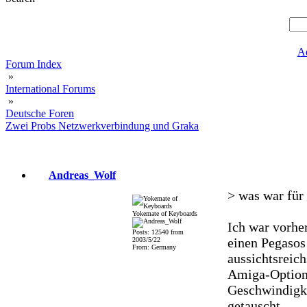
A
Forum Index
»
International Forums
»
Deutsche Foren
Zwei Probs Netzwerkverbindung und Graka
Andreas_Wolf
> was war für
Yokemate of Keyboards
Ich war vorhe
Posts: 12540 from
einen Pegasos
2003/5/22
From: Germany
aussichtsreich
Amiga-Optione
Geschwindigke
getauscht.