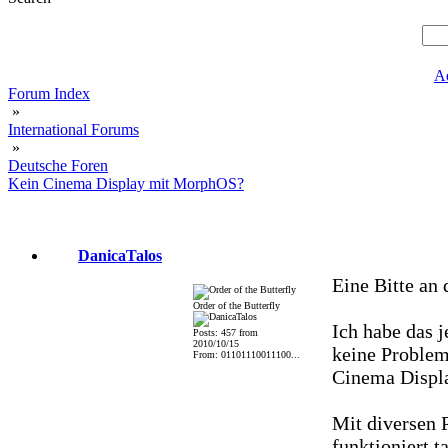
A
Forum Index
»
International Forums
»
Deutsche Foren
Kein Cinema Display mit MorphOS?
DanicaTalos
Eine Bitte an 
Order of the Butterfly
Ich habe das j
Posts: 457 from
2010/10/15
keine Proble
From: 01101110011100...
Cinema Displ
Mit diversen P
funktioniert 